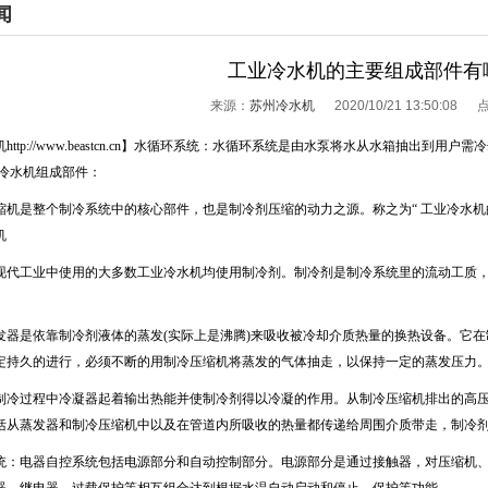
闻
工业冷水机的主要组成部件有
来源：
苏州冷水机
2020/10/21 13:50:08
机
http://www.beastcn.cn
】
水循环系统：水循环系统是由水泵将水从水箱抽出到用户需冷
业冷水机组成部件：
缩机是整个制冷系统中的核心部件，也是制冷剂压缩的动力之源。称之为“ 工业冷水机
机
现代工业中使用的大多数工业冷水机均使用制冷剂。制冷剂是制冷系统里的流动工质
发器是依靠制冷剂液体的蒸发
(
实际上是沸腾
)
来吸收被冷却介质热量的换热设备。它在
定持久的进行，必须不断的用制冷压缩机将蒸发的气体抽走，以保持一定的蒸发压力
制冷过程中冷凝器起着输出热能并使制冷剂得以冷凝的作用。从制冷压缩机排出的高
括从蒸发器和制冷压缩机中以及在管道内所吸收的热量都传递给周围介质带走，制冷
统：电器自控系统包括电源部分和自动控制部分。电源部分是通过接触器，对压缩机