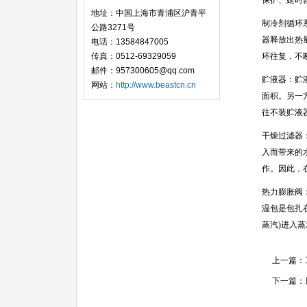
保护、延时
地址：中国上海市青浦区沪青平
制冷剂循环
公路3271号
器释放出热
电话：13584847005
传真：0512-69329059
环往复，不
邮件：957300605@qq.com
贮液器：贮
网站：
http://www.beastcn.cn
面积。另一
往不装贮液
干燥过滤器
入而带来的
作。因此，
热力膨胀阀
温包是包扎
蒸汽
)
进入蒸
上一篇：
下一篇：