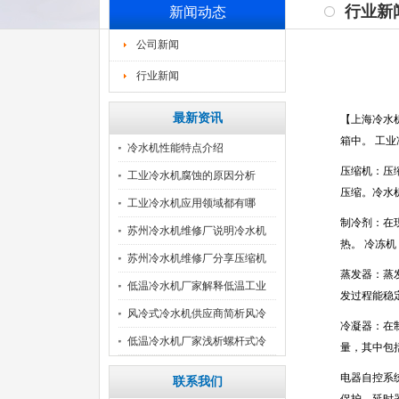
行业新
新闻动态
公司新闻
行业新闻
最新资讯
【
上海冷水
箱中。 工
冷水机性能特点介绍
压缩机：压
工业冷水机腐蚀的原因分析
压缩。冷水
工业冷水机应用领域都有哪
制冷剂：在
些？
苏州冷水机维修厂说明冷水机
热。 冷冻机
组
苏州冷水机维修厂分享压缩机
蒸发器：蒸
的
低温冷水机厂家解释低温工业
发过程能稳
冷
风冷式冷水机供应商简析风冷
冷凝器：在
式
低温冷水机厂家浅析螺杆式冷
量，其中包
水
电器自控系
联系我们