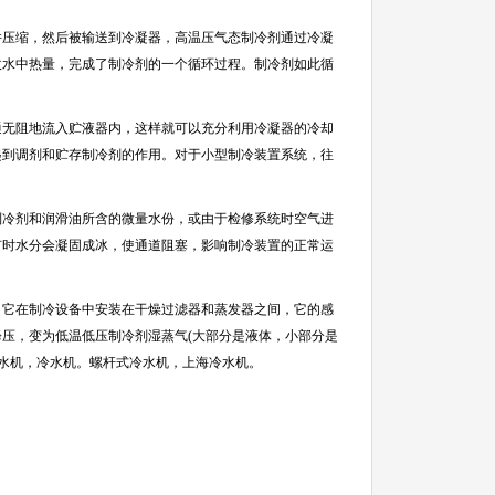
并压缩，然后被输送到冷凝器，高温压气态制冷剂通过冷凝
收水中热量，完成了制冷剂的一个循环过程。制冷剂如此循
通无阻地流入贮液器内，这样就可以充分利用冷凝器的冷却
起到调剂和贮存制冷剂的作用。对于小型制冷装置系统，往
制冷剂和润滑油所含的微量水份，或由于检修系统时空气进
有时水分会凝固成冰，使通道阻塞，影响制冷装置的正常运
，它在制冷设备中安装在干燥过滤器和蒸发器之间，它的感
降压，变为低温低压制冷剂湿蒸气
(
大部分是液体，小部分是
水机
，
冷水机
。
螺杆式冷水机
，
上海冷水机
。