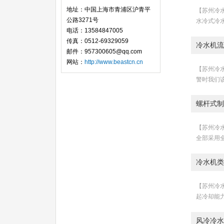
地址：中国上海市青浦区沪青平
【苏州冷水
公路3271号
水冷式冷
电话：13584847005
传真：0512-69329059
冷水机流
邮件：957300605@qq.com
网站：
http://www.beastcn.cn
【苏州冷水
警时我们该
螺杆式制
【苏州冷水
全部采用
冷水机类
【苏州冷水
起冷却能力下
风冷冷水