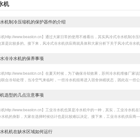
水机
水机制冷压缩机的保护器件的介绍
机http://www.beastcn.cn】通过大家日常的使用不难看出，其实风冷式冷水
也算是比较多的。接下来，风冷式冷水机供应商就具体和大家分析下关于风冷式冷水机制
水冷冷水机的保养事项
机http://www.beastcn.cn】在夏天时候，为了确保冷却效果，苏州冷水机维
的联合冷却处理，当冷空气来临时，一些冷水机组将进入宿舍休眠状态，因此在一些公司
机选型的几点注意事项
机http://www.beastcn.cn】工业冷水机也算是冷水机中的一种，其实，工业
冷水机的身影，大家在选择时候估计也是比较难以决定。接下来，工业冷水机供应商—卡
水机机在缺水区域如何运行