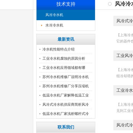
风冷冷
技术支持
风冷冷水机
风冷式冷
水冷冷水机
【上海冷水
最新资讯
它的器件
冷水机性能特点介绍
工业风冷
工业冷水机腐蚀的原因分析
工业冷水机应用领域都有哪
【上海冷水
组冷却塔
些？
苏州冷水机维修厂说明冷水机
组
苏州冷水机维修厂分享压缩机
工业冷水
的
低温冷水机厂家解释低温工业
冷
风冷式冷水机供应商简析风冷
【上海冷水
见到工业
式
低温冷水机厂家浅析螺杆式冷
水
风冷式冷
联系我们